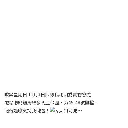
嚟緊星期日 11月3日即係我哋明愛賣物會啦
地點喺銅鑼灣維多利亞公園，第45-48號攤檔。
記得過嚟支持我哋啦！
到時見～