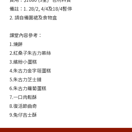
備註：1. 28/2, 4/4及18/4暫停
2. 請自備圍裙及食物盒
課堂內容參考：
1.燒餅
2.紅桑子朱古力慕絲
3.繽紛小蛋糕
4.朱古力金字塔蛋糕
5.朱古力芝士撻
6.朱古力蘿蔔蛋糕
7.一口肉鬆酥
8.復活節曲奇
9.兔仔吉士酥