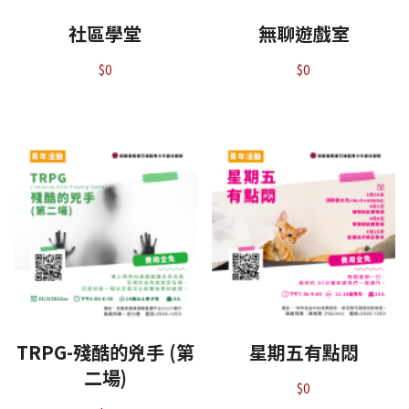
社區學堂
無聊遊戲室
$
0
$
0
TRPG-殘酷的兇手 (第
星期五有點悶
二場)
$
0