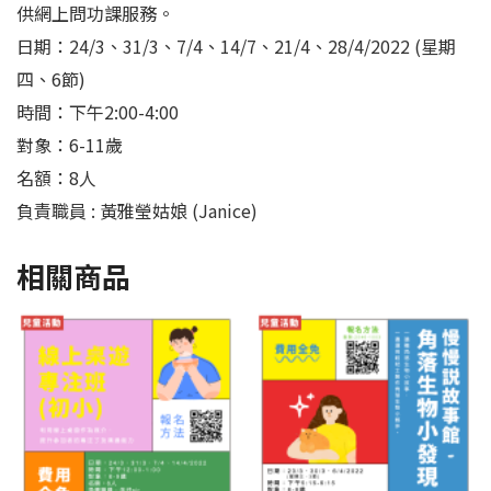
供網上問功課服務。
日期：
24/3
、
31/3
、
7/4
、
14/7
、
21/4
、
28/4/2022
(
星期
四、
6
節
)
時間：下午
2:00-4:00
對象：
6-11
歲
名額：
8
人
負責職員
:
黃雅瑩姑娘
(Janice)
相關商品