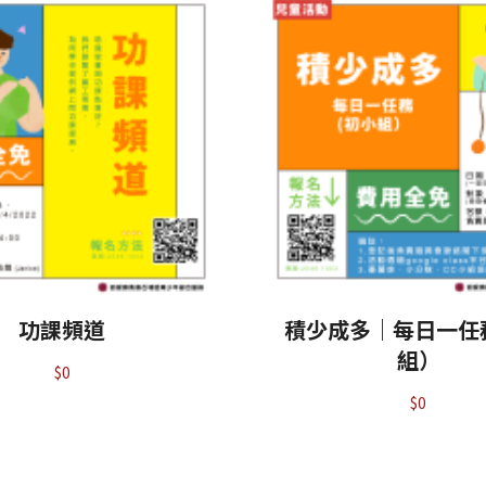
功課頻道
積少成多｜每日一任
組）
$
0
$
0