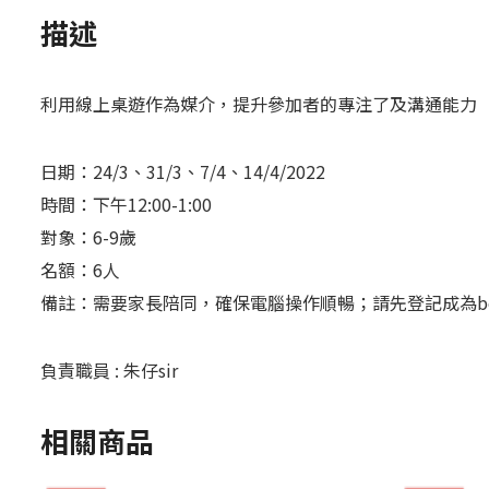
描述
利用線上桌遊作為媒介，提升參加者的專注了及溝通能力
日期：
24/3
、
31/3
、
7/4
、
14/4/2022
時間：下午
12:00-1:00
對象：
6-9
歲
名額：
6
人
備註：需要家長陪同，確保電腦操作順暢；請先登記成為
b
負責職員
:
朱仔
sir
相關商品