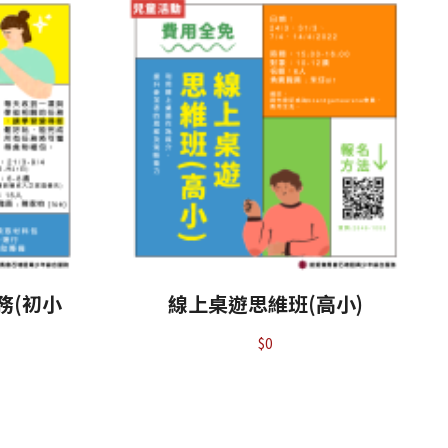
務(初小
線上桌遊思維班(高小)
$
0