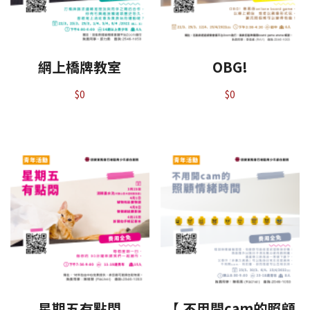
網上橋牌教室
OBG!
$
0
$
0
星期五有點悶
【 不用開cam的照顧