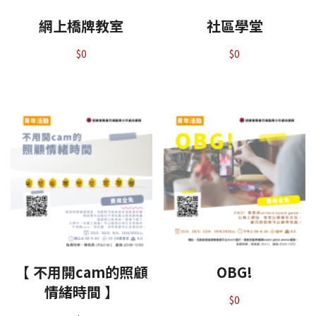
網上橋牌教室
社區學堂
$
0
$
0
【 不用開cam的照顧
OBG!
情緒時間 】
$
0