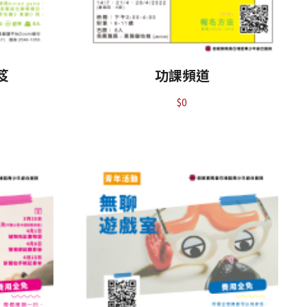
笈
功課頻道
$
0