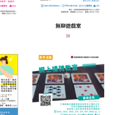
無聊遊戲室
$
0