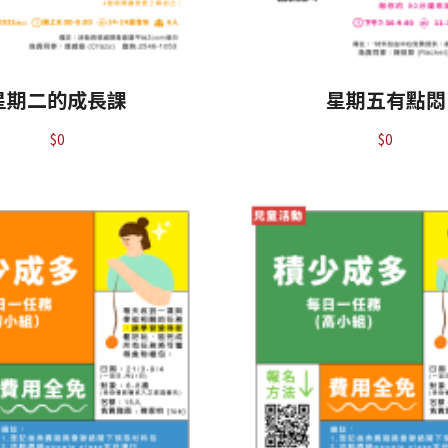
星期二的成長課
星期五有點悶
$
0
$
0