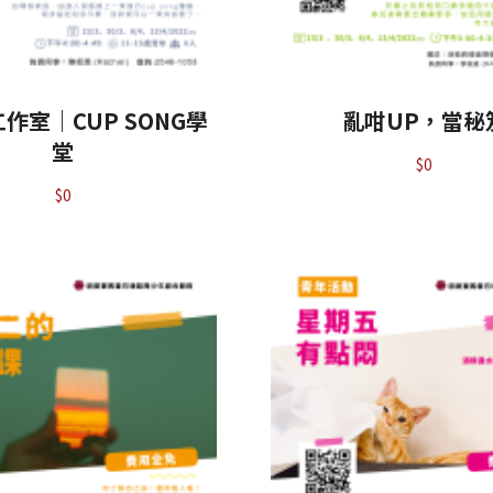
作室｜CUP SONG學
亂咁UP，當秘
堂
$
0
$
0