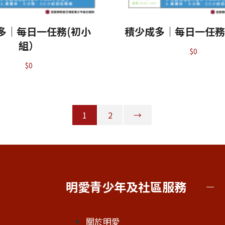
多｜每日一任務(初小
積少成多｜每日一任務
組）
$
0
$
0
1
2
→
明愛青少年及社區服務
關於明愛