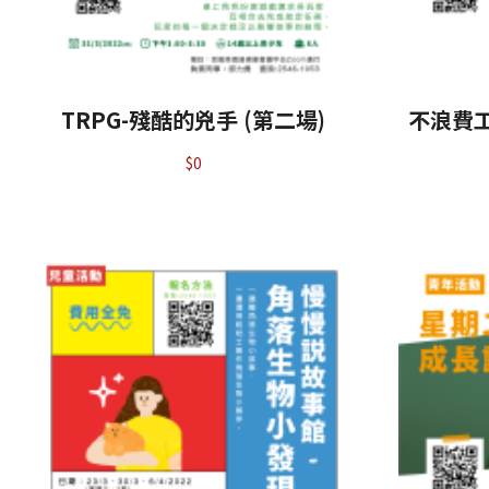
TRPG-殘酷的兇手 (第二場)
不浪費工
$
0